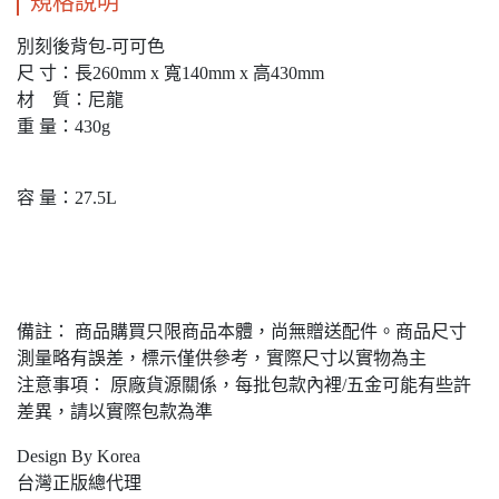
規格說明
別刻後背包-可可色
尺 寸：長260mm x 寬140mm x 高430mm
材 質：尼龍
重 量：430g
容 量：27.5L
備註： 商品購買只限商品本體，尚無贈送配件。商品尺寸
測量略有誤差，標示僅供參考，實際尺寸以實物為主
注意事項： 原廠貨源關係，每批包款內裡/五金可能有些許
差異，請以實際包款為準
Design By Korea
台灣正版總代理