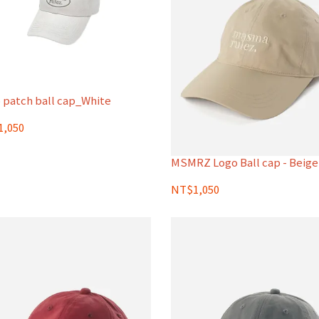
 patch ball cap_White
,050
MSMRZ Logo Ball cap - Beige
NT$1,050