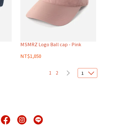
MSMRZ Logo Ball cap - Pink
NT$1,050
1
2
1