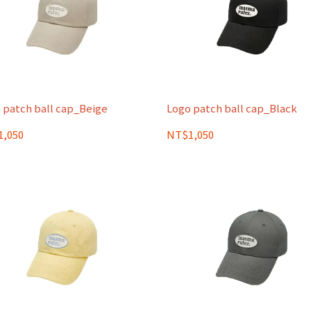
 patch ball cap_Beige
Logo patch ball cap_Black
,050
NT$1,050