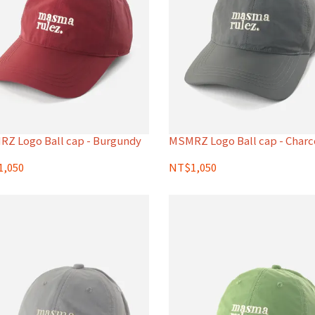
Z Logo Ball cap - Burgundy
MSMRZ Logo Ball cap - Charc
,050
NT$1,050