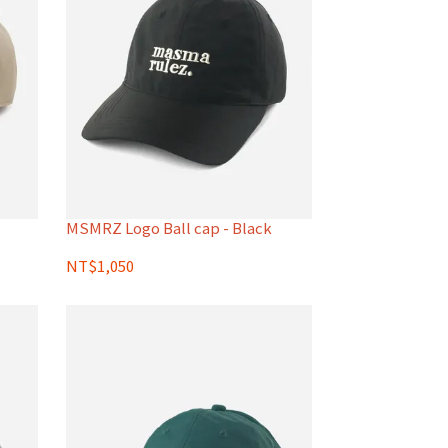
MSMRZ Logo Ball cap - Black
NT$1,050