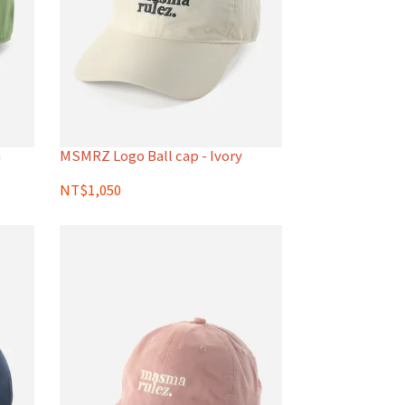
n
MSMRZ Logo Ball cap - Ivory
NT$1,050