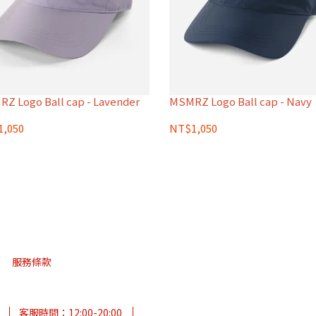
Z Logo Ball cap - Lavender
MSMRZ Logo Ball cap - Navy
,050
NT$1,050
服務條款
客服時間：12:00-20:00