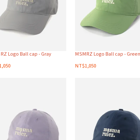
Z Logo Ball cap - Gray
MSMRZ Logo Ball cap - Gree
,050
NT$1,050