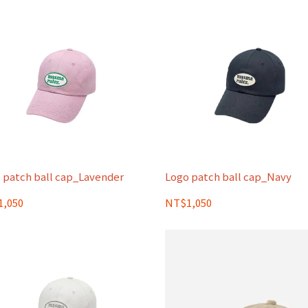
 patch ball cap_Lavender
Logo patch ball cap_Navy
,050
NT$1,050