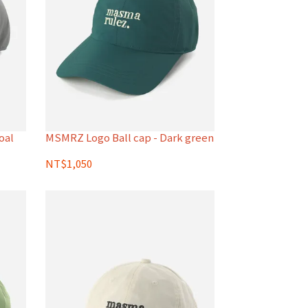
oal
MSMRZ Logo Ball cap - Dark green
NT$1,050