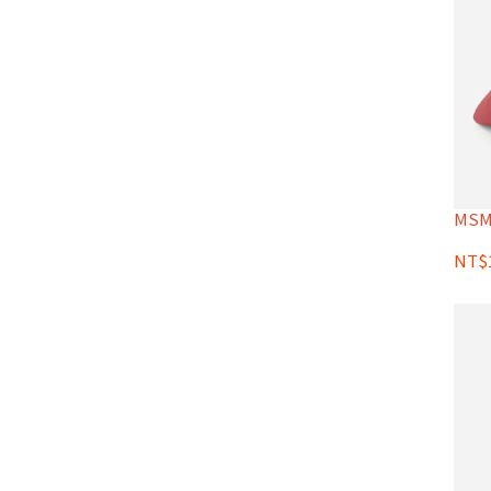
MSMR
NT$1