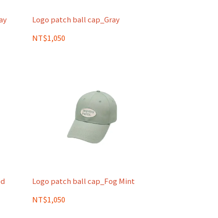
ay
Logo patch ball cap_Gray
NT$1,050
ed
Logo patch ball cap_Fog Mint
NT$1,050