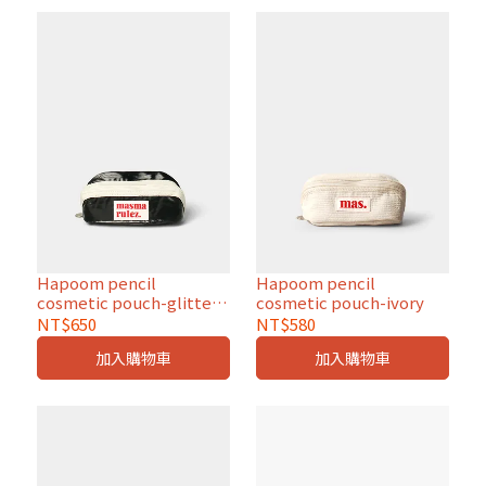
Hapoom pencil
Hapoom pencil
cosmetic pouch-glittery
cosmetic pouch-ivory
black
NT$650
NT$580
加入購物車
加入購物車