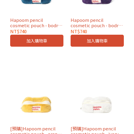
Hapoom pencil
Hapoom pencil
cosmetic pouch - bodry
cosmetic pouch - bodry
peacock blue
purple
NT$740
NT$740
加入購物車
加入購物車
[預購]Hapoom pencil
[預購]Hapoom pencil
cosmetic pouch - orange
cosmetic pouch - ivory