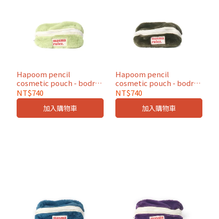
Hapoom pencil
Hapoom pencil
cosmetic pouch - bodry
cosmetic pouch - bodry
yellow green
olive green
NT$740
NT$740
加入購物車
加入購物車