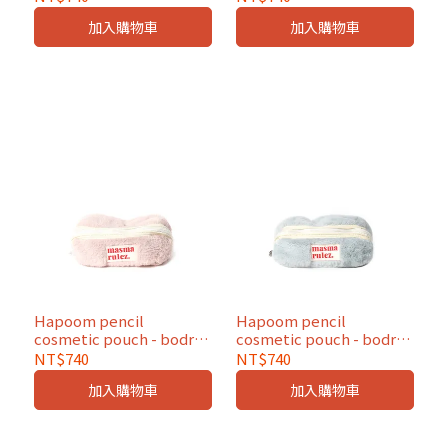
加入購物車
加入購物車
Hapoom pencil
Hapoom pencil
cosmetic pouch - bodry
cosmetic pouch - bodry
pastel pink
pastel blue
NT$740
NT$740
加入購物車
加入購物車