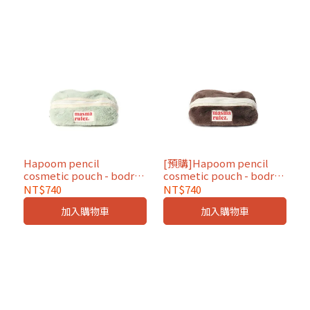
Hapoom pencil
[預購]Hapoom pencil
cosmetic pouch - bodry
cosmetic pouch - bodry
pastel green
brown
NT$740
NT$740
加入購物車
加入購物車