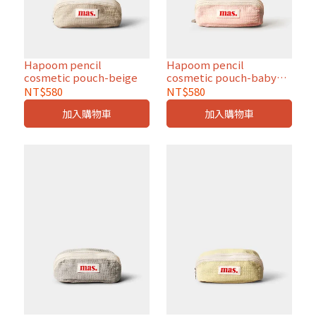
Hapoom pencil
Hapoom pencil
cosmetic pouch-beige
cosmetic pouch-baby
pink
NT$580
NT$580
加入購物車
加入購物車