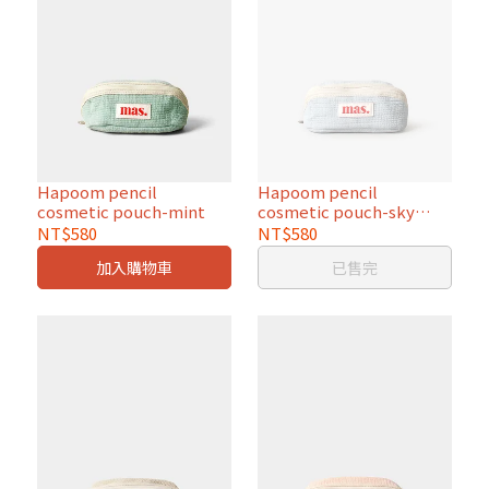
Hapoom pencil
Hapoom pencil
cosmetic pouch-mint
cosmetic pouch-sky
blue
NT$580
NT$580
加入購物車
已售完