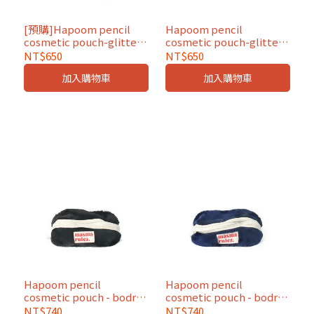
[預購]Hapoom pencil
Hapoom pencil
cosmetic pouch-glittery
cosmetic pouch-glittery
pink
ivory
NT$650
NT$650
加入購物車
加入購物車
Hapoom pencil
Hapoom pencil
cosmetic pouch - bodry
cosmetic pouch - bodry
black
navy
NT$740
NT$740