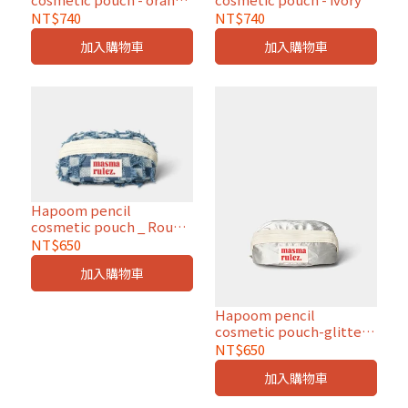
yellow
NT$740
NT$740
加入購物車
加入購物車
Hapoom pencil
cosmetic pouch _ Rough
Denim
NT$650
加入購物車
Hapoom pencil
cosmetic pouch-glittery
silver
NT$650
加入購物車