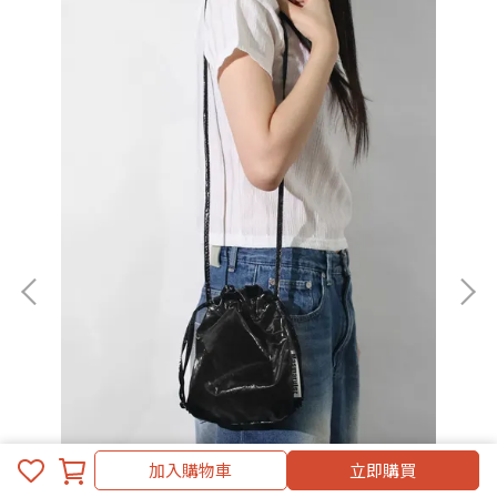
加入購物車
立即購買
String cross bag-glittery black
Str