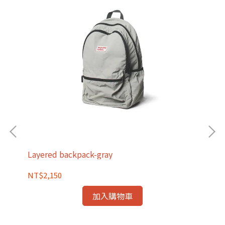
Str
Layered backpack-gray
NT
NT$2,150
加入購物車