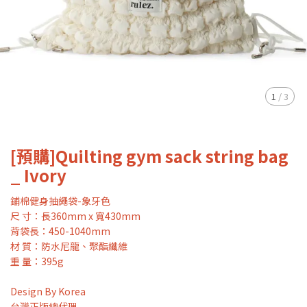
1
/
3
[預購]Quilting gym sack string bag
_ Ivory
鋪棉健身抽繩袋-象牙色
尺 寸：長360mm x 寬430mm
背袋長：450-1040mm
材 質：防水尼龍、聚酯纖維
重 量：395g
Design By Korea
台灣正版總代理