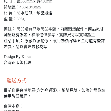
尺 寸：長360mm x 寬430mm
背袋長：450-1040mm
材 質：防水尼龍、聚酯纖維
重 量：395g
備註： 商品購買只限商品本體，尚無贈送配件。商品尺寸
測量略有誤差，標示僅供參考，實際尺寸以實物為主
注意事項： 原廠貨源關係，每批包款內裡/五金可能有些許
差異，請以實際包款為準
Design By Korea
台灣正版總代理
運送方式
目前僅供台灣地區(含外島)配送，敬請見諒，如海外發貨請
使用聯繫我們。
台灣本島：