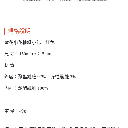
規格說明
壓花小花抽繩小包—紅色
尺 寸：150mm x 215mm
材 質
外層：聚酯纖維 97% + 彈性纖維 3%
內裡：聚酯纖維 100%
重 量：49g