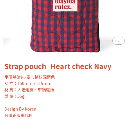
1
/
1
Strap pouch_Heart check Navy
手環基礎包-愛心格紋深藍色
尺 寸：150mm x 215mm
材 質：人造毛皮、聚酯纖維
重 量：55g
Design By Korea
台灣正版總代理