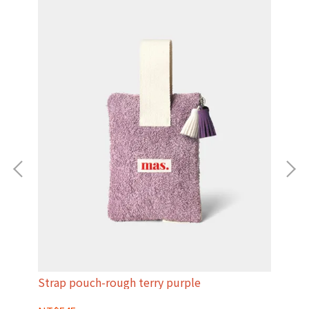
Strap pouch-rough terry purple
Str