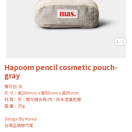
1
/
1
Hapoom pencil cosmetic pouch-
gray
寶可包-灰
尺 寸：長160mm x 寬80mm x 高85mm
材 質：外：壓花縫合棉/內：防水塗層尼龍
重 量：25g
Design By Korea
台灣正版總代理